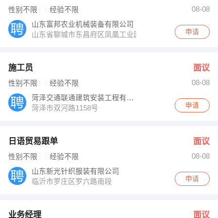
韩经理 发布 [业务经理 ] 招聘信息
08-08
性别不限
经验不限
郭先生 发布 [人事专员 ] 招聘信息
【临沂万沃地进出口贸易有限公司 】 强势入驻
山东富邦农业机械装备有限公司
申请
山东省聊城市东昌府区凤凰工业园经二路8号
施工员
面议
08-08
性别不限
经验不限
菏泽交通联通建筑安装工程有限公司
申请
菏泽市双河路1158号
日语贸易跟单
面议
08-08
性别不限
经验不限
山东新光针织服装有限公司
申请
临沂市罗庄区罗六路南段
业务经理
面议