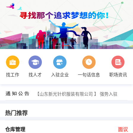
找工作
找人才
入驻企业
一句话信息
职场资讯
郭先生 发布 [人事专员 ] 招聘信息
【临沂万沃地进出口贸易有限公司 】 强势入驻
【山东新光针织服装有限公司 】 强势入驻
【山东新光股份有限公司 】 强势入驻
【聊城市时代建筑设计有限公司 】 强势入驻
【聊城百利来工贸有限公司 】 强势入驻
热门推荐
韩经理 发布 [仓库管理 ] 招聘信息
刘先生 发布 [施工员 ] 招聘信息
解文荣、赵东金 发布 [日语贸易跟单 ] 招聘信息
仓库管理
面议