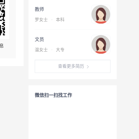
教师
罗女士
·
本科
文员
息
温女士
·
大专
查看更多简历
微信扫一扫找工作